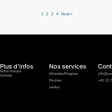
1
2
3
4
Next »
Plus d'infos
Nos services
Cont
Notre histoire
Vérandas/Pergolas
info@sw
Contact
Piscines
+41 22 7
J
ardins