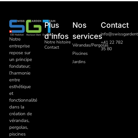
Plus
Nos
Contact
info@swissgardent
d'infos
services
Notre
Notre histoire
+41 22 782
Vérandas/Pergolas
entreprise
Contact
35 80
repose sur
Piscines
un principe
J
ardins
fondateur;
l’harmonie
entre
esthétique
et
fonctionnalité
dans la
création de
vérandas,
pergolas,
piscines