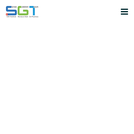
Piscines à débordement
Vous souhaitez construire une piscine à débordement ?
Continuez à lire et découvrez pourquoi c’est l’une des
meilleures options. Vous serez séduit par la combinaison