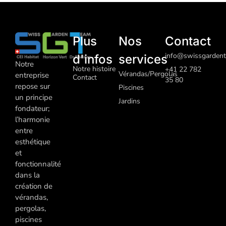
Plus
Nos
Contact
info@swissgardent
d'infos
services
Notre
Notre histoire
+41 22 782
Vérandas/Pergolas
entreprise
Contact
35 80
repose sur
Piscines
un principe
J
ardins
fondateur;
l’harmonie
entre
esthétique
et
fonctionnalité
dans la
création de
vérandas,
pergolas,
piscines