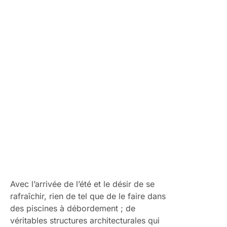
d’un design avant-gardiste, d’une expérience de baignade
unique et d’une intégration harmonieuse avec le paysage
environnant.
Avec l’arrivée de l’été et le désir de se
rafraîchir, rien de tel que de le faire dans
des piscines à débordement ; de
véritables structures architecturales qui