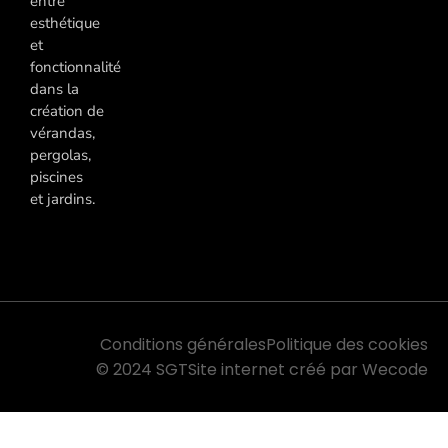
entre
esthétique
et
fonctionnalité
dans la
création de
vérandas,
pergolas,
piscines
et jardins.
Conditions générales
Politique des cookies
© 2024 SGT
Site internet créé par Wecode