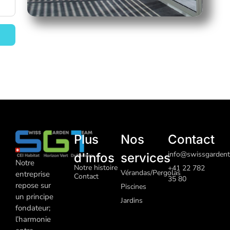
Plus
Nos
Contact
info@swissgardent
d'infos
services
Notre
Notre histoire
+41 22 782
Vérandas/Pergolas
entreprise
Contact
35 80
repose sur
Piscines
un principe
J
ardins
fondateur;
l’harmonie