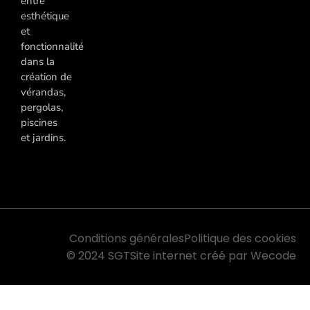
entre
esthétique
et
fonctionnalité
dans la
création de
vérandas,
pergolas,
piscines
et jardins.
Conditions générales
Politique des cookies
© 2024 SGT
Site internet créé par Wecode