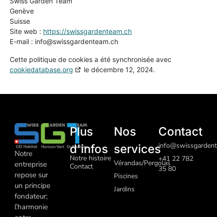
Swiss Garden Team
Genève
Suisse
Site web :
https://swissgardenteam.ch
E-mail :
info@
swissgardenteam.ch
Cette politique de cookies a été synchronisée avec
cookiedatabase.org
le décembre 12, 2024.
Plus
Nos
Contact
info@swissgardent
d'infos
services
Notre
Notre histoire
+41 22 782
Vérandas/Pergolas
entreprise
Contact
35 80
repose sur
Piscines
un principe
J
ardins
fondateur;
l’harmonie