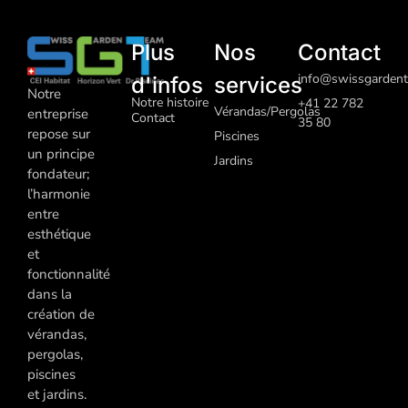
Plus
Nos
Contact
info@swissgardent
d'infos
services
Notre
Notre histoire
+41 22 782
Vérandas/Pergolas
entreprise
Contact
35 80
repose sur
Piscines
un principe
J
ardins
fondateur;
l’harmonie
entre
esthétique
et
fonctionnalité
dans la
création de
vérandas,
pergolas,
piscines
et jardins.