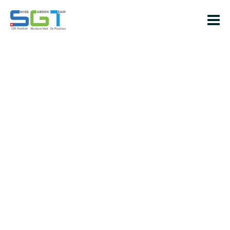
Aménagement piscine
Imaginez avoir une piscine magnifiquement conçue,
entourée d’un environnement qui reflète votre personnalité
et votre style. Avec nous, c’est possible ! Nous sommes