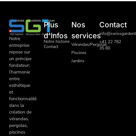
Plus
Nos
Contact
info@swissgardent
d'infos
services
Notre
Notre histoire
+41 22 782
Vérandas/Pergolas
entreprise
Contact
35 80
repose sur
Piscines
un principe
J
ardins
fondateur;
l’harmonie
entre
esthétique
et
fonctionnalité
dans la
création de
vérandas,
pergolas,
piscines