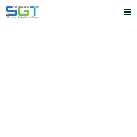
Piscine inox
Vous recherchez une piscine au style différent, évoquant
l’élégance et la sophistication ? Nous vous présentons l’un
de nos produits phares : la
piscine inox
, une excellente