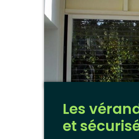
Les vérand
et sécuris