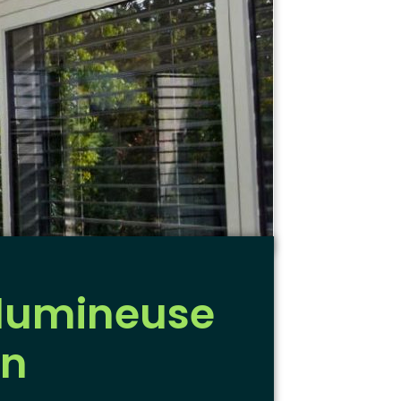
 lumineuse
on