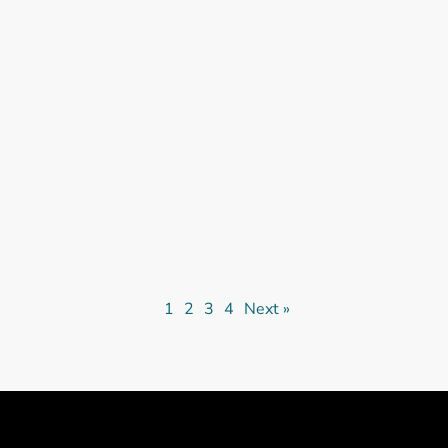
Construction d’une piscine
avec couverture télescopique
à Veyrier
Nous avons réalisé cette piscine et les
aménagements extérieurs pour le compte d’une
famille résidant à Genève (Veyrier)
1
2
3
4
Next »