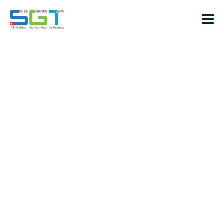
Pergola aluminium
Dans cette optique, notre équipe d’experts
en
construction et installation de pergolas en
aluminium
peut réaliser vos souhaits. Il vous suffit de nous