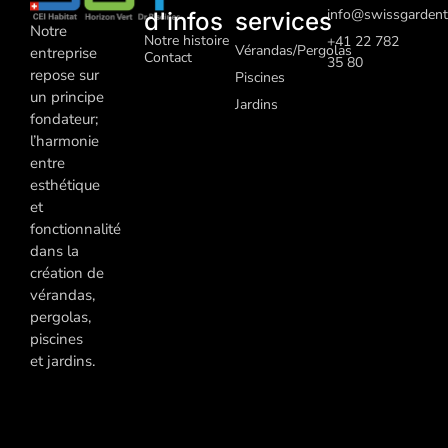
info@swissgardent
d'infos
services
Notre
Notre histoire
+41 22 782
Vérandas/Pergolas
entreprise
Contact
35 80
repose sur
Piscines
un principe
J
ardins
fondateur;
l’harmonie
entre
esthétique
et
fonctionnalité
dans la
création de
vérandas,
pergolas,
piscines
et jardins.